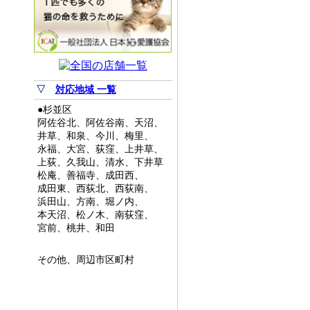
▽
対応地域 一覧
●杉並区
阿佐谷北、阿佐谷南、天沼、
井草、和泉、今川、梅里、
永福、大宮、荻窪、上井草、
上荻、久我山、清水、下井草
松庵、善福寺、成田西、
成田東、西荻北、西荻南、
浜田山、方南、堀ノ内、
本天沼、松ノ木、南荻窪、
宮前、桃井、和田
その他、周辺市区町村